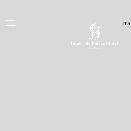
fra
Hôtel
Chambres et Suites
Restaurants et Bars
Événements et Cérémonie