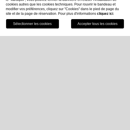
cookies autres que les cookies techniques. Pour rouvrir le bandeau et
modifier vos préférences, cliquez sur "Cookies" dans le pied de page du
site et de la page de réservation. Pour plus d'informations
cliquez ici
.
Réservez
Home
Données de l'entreprise
Données de l'entreprise
Dénomination sociale
- IMPERIALE SRL
Siège
- Via Pagana 19 - 16038 Santa Margherita Ligure
N° de TVA
- 01071040990
REA
- GE 354594
CIR :
010054-ALB-0023
CIN :
IT010054A1LMQR98P8