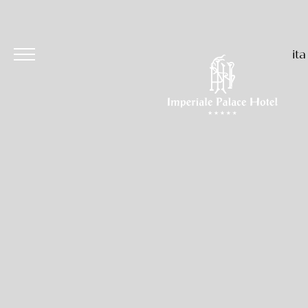
ita
Hotel
Camere & Suites
Ristoranti & Bar
Eventi & Cerimonie