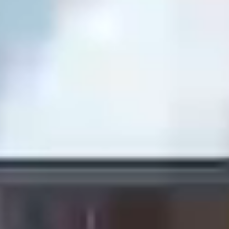
Ristoranti & 
Eventi & Cerim
Relax
Palestra Vista
Location