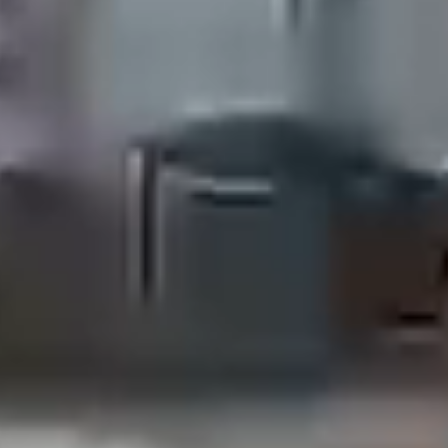
Check-in
Check-out
08
Ago
2026
09
Ago
2026
Camere
Adulti
Bambini
1
2
0
Prenota ora