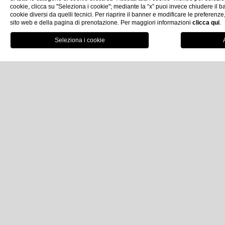
Scopri
cookie, clicca su "Seleziona i cookie"; mediante la “x” puoi invece chiudere il ba
cookie diversi da quelli tecnici. Per riaprire il banner e modificare le preferenze
sito web e della pagina di prenotazione. Per maggiori informazioni
clicca qui
.
Ristoranti & Bar
Degusta e sorseggia
All’
Imperiale Palace Hotel
, ogni pasto è un’esperienza
unica.
Tra cucina italiana e internazionale, i nostri ristoranti e
bar offrono
piatti prelibati
e
cocktail raffinati
, in
ambienti eleganti con vista sul mare, per un’
esperienza
sensoriale indimenticabile
.
Scopri