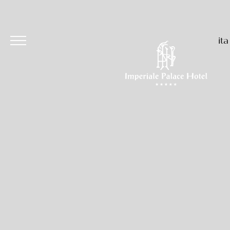
ita
Hotel
Camere & Suites
Ristoranti & Bar