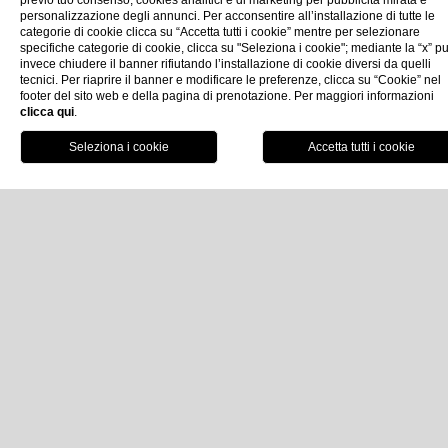
Ristoranti & Bar
previo tuo consenso, cookies analitici e di marketing per pubblicità mirata e
personalizzazione degli annunci. Per acconsentire all’installazione di tutte le
categorie di cookie clicca su “Accetta tutti i cookie” mentre per selezionare
Sapori e brindisi all’Imperiale Palace
specifiche categorie di cookie, clicca su "Seleziona i cookie"; mediante la “x” p
invece chiudere il banner rifiutando l’installazione di cookie diversi da quelli
Hotel
tecnici. Per riaprire il banner e modificare le preferenze, clicca su “Cookie” nel
footer del sito web e della pagina di prenotazione. Per maggiori informazioni
clicca qui
.
Prenota
Soggiornare a
Imperiale Palace Hotel
è un’esperienza
sensoriale a tutto tondo. Mentre nell’aria riecheggiano
le onde del mare e la vista si perde tra profili aggraziati
dell’arte Liberty, i ristoranti dell’hotel propongono un
viaggio nei sapori della gastronomia italiana e
internazionale
.
Da primavera al tardo autunno, il clima mite della
Riviera Ligure assicura piacevoli pasti all’aperto, mentre
nella stagione più fredda le diverse proposte di
ristorazione sono accolte nei caldi e raffinati ambienti