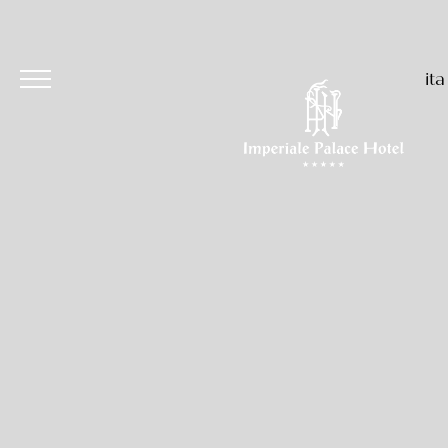
ita
Hotel
Camere & Suites
Ristoranti & Bar
Eventi & Cerimonie