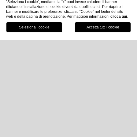
"Seleziona i cookie"; mediante la “x” puoi invece chiudere il banner
rifiutando l’installazione di cookie diversi da quelli tecnici. Per riaprire il
banner e modificare le preferenze, clicca su “Cookie” nel footer del sito
web e della pagina di prenotazione. Per maggiori informazioni
clicca qui
.
Prenota ora
Home
Ristoranti & Bar
Imperiale a mare
Imperiale a Mare
Sapori, piatti tipici e cocktail
direttamente sul mare
Esiste un luogo dove il mare sembra più vicino di
quanto si possa immaginare, dove il profumo di ogni