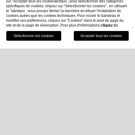
sur “Accepter tous les cookies&rdquo ; pour sélectionner des catégories
spécifiques de cookies, cliquez sur "Sélectionner les cookies" ; en utilisant
le “x&rdquo ; vous pouvez fermer la bannière et refuser l'installation de
cookies autres que les cookies techniques. Pour rouvrir le bandeau et
modifier vos préférences, cliquez sur "Cookies" dans le pied de page du
site et de la page de réservation. Pour plus d'informations
cliquez ici
.
Réservez
Home
Chambres et Suites
Chambre Double
Chambre Double
Ca. 22-24 m² | Vue arrière | Max 2 pers.