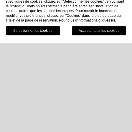
spécifiques de cookies, cliquez sur "Sélectionner les cookies" ; en utilisant
le “x&rdquo ; vous pouvez fermer la bannière et refuser l'installation de
cookies autres que les cookies techniques. Pour rouvrir le bandeau et
modifier vos préférences, cliquez sur "Cookies" dans le pied de page du
site et de la page de réservation. Pour plus d'informations
cliquez ici
.
Réservez
Home
Hôtel 5 étoiles à Santa Margherita
Ligure
Hôtels 5 étoiles à Santa Margherita
Ligure: luxe et élégance dans la baie
de Portofino